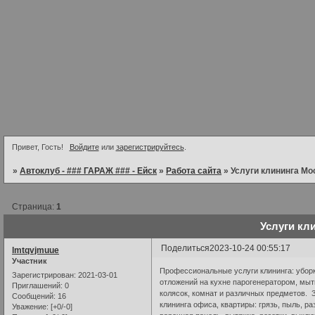
Привет, Гость!
Войдите
или
зарегистрируйтесь
.
»
Автоклуб - ### ГАРАЖ ### - Ейск
»
Работа сайта
»
Услуги клининга Мо
Страница:
1
Услуги кл
Поделиться
2023-10-24 00:55:17
lmtqvjmuue
Участник
Профессиональные услуги клининга: убор
Зарегистрирован
: 2021-03-01
отложений на кухне парогенератором, мыт
Приглашений:
0
колясок, комнат и различных предметов. З
Сообщений:
16
клининга офиса, квартиры: грязь, пыль, ра
Уважение:
[+0/-0]