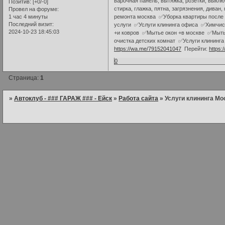
варочная панель, вытяжка, розетки, выклю
Позитив:
[+0/-0]
стирка, глажка, пятна, загрязнения, див
Провел на форуме:
1 час 4 минуты
ремонта москва ✅Уборка квартиры после
Последний визит:
услуги ✅Услуги клининга офиса ✅Химчис
2024-10-23 18:45:03
+и ковров ✅Мытье окон +в москве ✅Мыть
очистка детских комнат ✅Услуги клининга 
https://wa.me/79152041047
Перейти:
https:
0
Страница:
1
»
Автоклуб - ### ГАРАЖ ### - Ейск
»
Работа сайта
»
Услуги клининга Мо