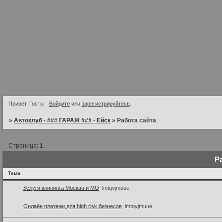
Привет, Гость!
Войдите
или
зарегистрируйтесь
.
»
Автоклуб - ### ГАРАЖ ### - Ейск
»
Работа сайта
Страница:
1
Р
Тема
Услуги клининга Москва и МО
lmtqvjmuue
Онлайн платежи для high risk бизнесов
lmtqvjmuue