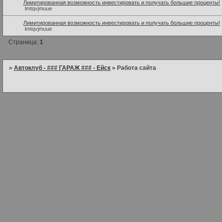
Лимитированная возможность инвестировать и получать большие проценты!
lmtqvjmuue
Лимитированная возможность инвестировать и получать большие проценты!
lmtqvjmuue
Страница:
1
»
Автоклуб - ### ГАРАЖ ### - Ейск
»
Работа сайта