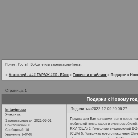
Привет, Гость!
Войдите
или
зарегистрируйтесь
.
»
Автоклуб - ### ГАРАЖ ### - Ейск
»
Тюнинг и стайлинг
»
Подарки к Нов
Страница:
1
Подарки к Новому год
Поделиться
2022-12-09 20:06:27
lmtqvjmuue
Участник
Предлагаем Вам ознакомиться с новостями
Зарегистрирован
: 2021-03-01
любителей гольф каров и электромобилей.
Приглашений:
0
RXV (США) 2. Гольф-кар внедорожный E-Z
Сообщений:
16
(США) 5. Гольф-кар нового поколения Ellw
Уважение:
[+0/-0]