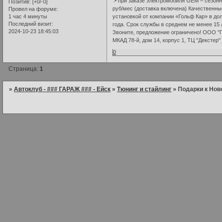
📌при заказе электромобиля GEM – сезонн
Позитив:
[+0/-0]
руб/мес (доставка включена) Качественн
Провел на форуме:
1 час 4 минуты
установкой от компании «Гольф Кар» в до
Последний визит:
года. Срок службы в среднем не менее 15 
2024-10-23 18:45:03
Звоните, предложение ограничено! ООО "Г
МКАД 78-й, дом 14, корпус 1, ТЦ "Декстер"
0
Страница:
1
»
Автоклуб - ### ГАРАЖ ### - Ейск
»
Тюнинг и стайлинг
»
Подарки к Нов