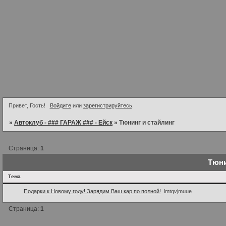
Привет, Гость!
Войдите
или
зарегистрируйтесь
.
»
Автоклуб - ### ГАРАЖ ### - Ейск
»
Тюнинг и стайлинг
Страница:
1
Тюни
Тема
Подарки к Новому году! Зарядим Ваш кар по полной!
lmtqvjmuue
Страница:
1