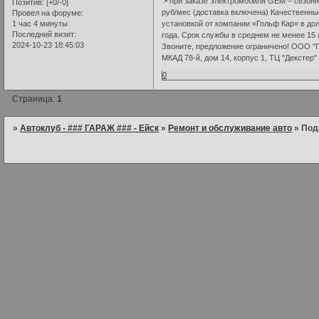
📌при заказе электромобиля GEM – сезонн
Позитив:
[+0/-0]
руб/мес (доставка включена) Качественн
Провел на форуме:
1 час 4 минуты
установкой от компании «Гольф Кар» в до
Последний визит:
года. Срок службы в среднем не менее 15 
2024-10-23 18:45:03
Звоните, предложение ограничено! ООО "Г
МКАД 78-й, дом 14, корпус 1, ТЦ "Декстер"
0
Страница:
1
»
Автоклуб - ### ГАРАЖ ### - Ейск
»
Ремонт и обслуживание авто
»
Под