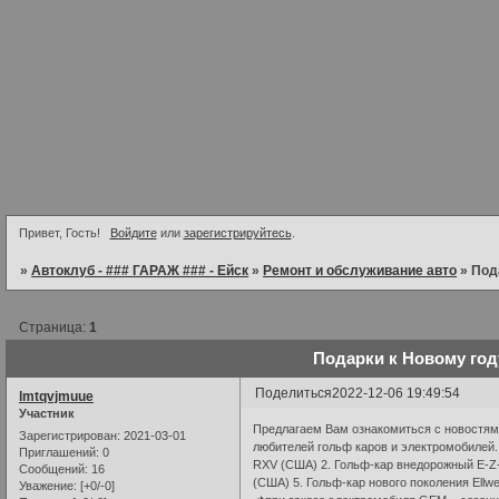
Привет, Гость!
Войдите
или
зарегистрируйтесь
.
»
Автоклуб - ### ГАРАЖ ### - Ейск
»
Ремонт и обслуживание авто
»
Под
Страница:
1
Подарки к Новому год
Поделиться
2022-12-06 19:49:54
lmtqvjmuue
Участник
Предлагаем Вам ознакомиться с новостями
Зарегистрирован
: 2021-03-01
любителей гольф каров и электромобилей.
Приглашений:
0
RXV (США) 2. Гольф-кар внедорожный E-Z
Сообщений:
16
(США) 5. Гольф-кар нового поколения Ellw
Уважение:
[+0/-0]