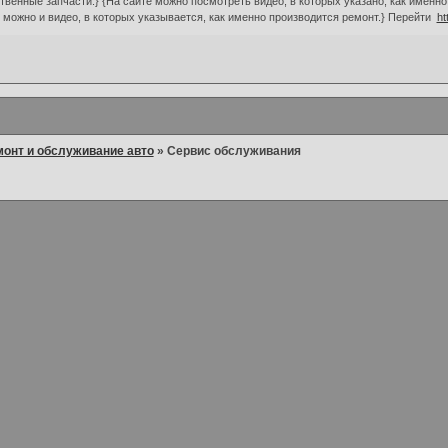
твенные запчасти.} {На сайте можно посмотреть видео, в которых указано, как именн
 можно и видео, в которых указывается, как именно производится ремонт.} Перейти
ht
онт и обслуживание авто
»
Сервис обслуживания