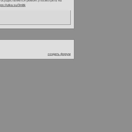
о осуществляется ремонт.|Посмотреть на
tps://utka.su/3mltk
создать форум