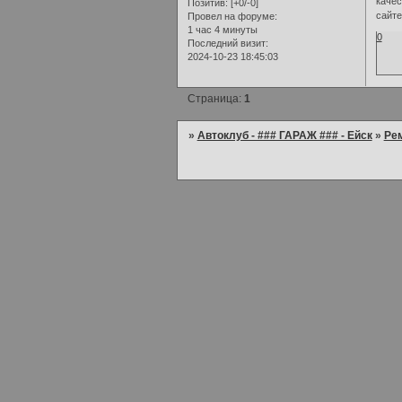
качес
Позитив:
[+0/-0]
сайте
Провел на форуме:
1 час 4 минуты
0
Последний визит:
2024-10-23 18:45:03
Страница:
1
»
Автоклуб - ### ГАРАЖ ### - Ейск
»
Рем