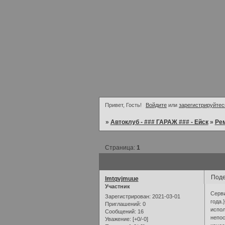
Привет, Гость!
Войдите
или
зарегистрируйтес
»
Автоклуб - ### ГАРАЖ ### - Ейск
»
Рем
Страница:
1
Поде
lmtqvjmuue
Участник
Серви
Зарегистрирован
: 2021-03-01
года.
Приглашений:
0
испол
Сообщений:
16
непос
Уважение:
[+0/-0]