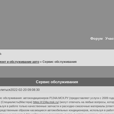
Форум
Учас
ь
.
онт и обслуживание авто
»
Сервис обслуживания
Сервис обслуживания
литься
2022-02-20 09:08:30
с обслуживания: автокондиционеров Р134А.МСК.РУ {предоставляет услуги с 2009 года
} {Специалисты|Мастера}
https://r134a.msk.ru/
{могут отвечать на любые вопросы, кото
ьзуя в работе только качественные запчасти и расходно-смазочные материалы.|ответ
редственным образом касающиеся автомобильных кондиционеров, используя в работ