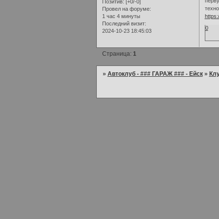
перву
Позитив:
[+0/-0]
техно
Провел на форуме:
1 час 4 минуты
https:
Последний визит:
0
2024-10-23 18:45:03
Страница:
1
»
Автоклуб - ### ГАРАЖ ### - Ейск
»
Кл