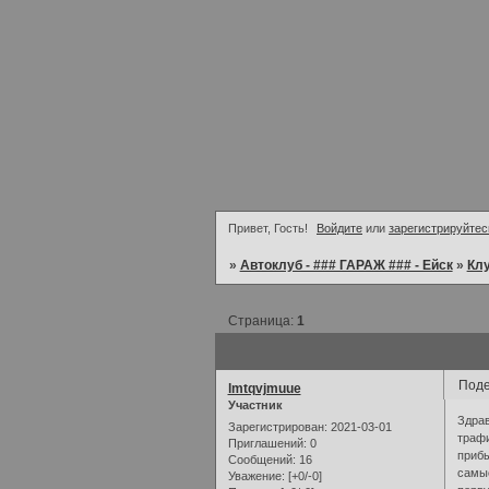
Привет, Гость!
Войдите
или
зарегистрируйтес
»
Автоклуб - ### ГАРАЖ ### - Ейск
»
Кл
Страница:
1
Поде
lmtqvjmuue
Участник
Здрав
Зарегистрирован
: 2021-03-01
трафи
Приглашений:
0
прибы
Сообщений:
16
самые
Уважение:
[+0/-0]