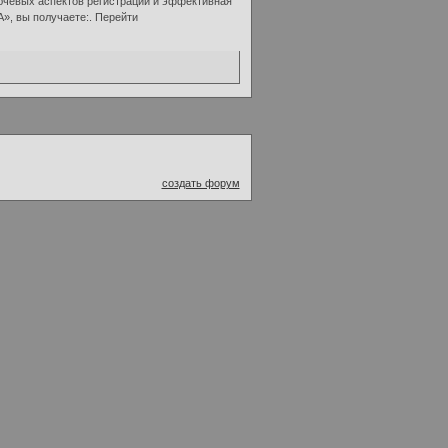
ючевых аспектов регистрации и эффективная
», вы получаете:. Перейти
создать форум