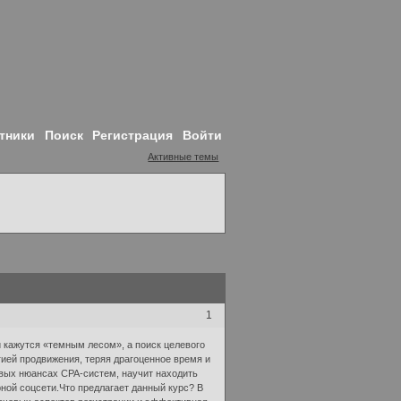
тники
Поиск
Регистрация
Войти
Активные темы
1
и кажутся «темным лесом», а поиск целевого
ией продвижения, теряя драгоценное время и
ых нюансах CPA-систем, научит находить
ной соцсети.Что предлагает данный курс? В