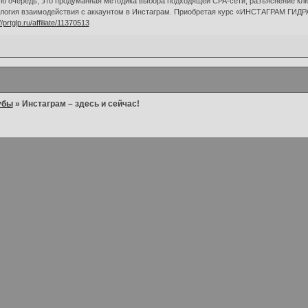
ю очередь, это продуманная методика выбора подходящей CPA-сети, разъяснение кл
логия взаимодействия с аккаунтом в Инстаграм. Приобретая курс «ИНСТАГРАМ ГИДРА
//prtglp.ru/affiliate/11370513
убы
»
Инстаграм – здесь и сейчас!