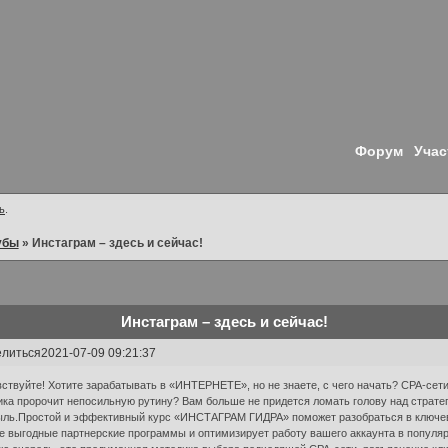
Форум
Учас
ь
.
убы
»
Инстаграм – здесь и сейчас!
Инстаграм – здесь и сейчас!
литься
2021-07-09 09:21:37
ствуйте! Хотите зарабатывать в «ИНТЕРНЕТЕ», но не знаете, с чего начать? CPA-сет
ка пророчит непосильную рутину? Вам больше не придется ломать голову над стратег
ль.Простой и эффективный курс «ИНСТАГРАМ ГИДРА» поможет разобраться в ключев
 выгодные партнерские программы и оптимизирует работу вашего аккаунта в популяр