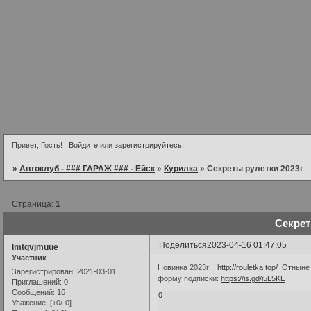
Привет, Гость!
Войдите
или
зарегистрируйтесь
.
»
Автоклуб - ### ГАРАЖ ### - Ейск
»
Курилка
»
Секреты рулетки 2023г
Страница:
1
Секрет
Поделиться
2023-04-16 01:47:05
lmtqvjmuue
Участник
Новинка 2023г!
http://rouletka.top/
Отныне в
Зарегистрирован
: 2021-03-01
форму подписки:
https://is.gd/i5L5KE
Приглашений:
0
Сообщений:
16
0
Уважение:
[+0/-0]