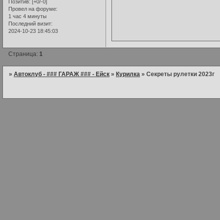
Позитив:
[+0/-0]
Провел на форуме:
1 час 4 минуты
Последний визит:
2024-10-23 18:45:03
Страница:
1
»
Автоклуб - ### ГАРАЖ ### - Ейск
»
Курилка
»
Секреты рулетки 2023г