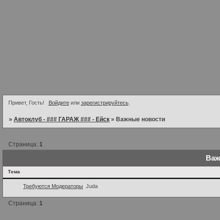
Привет, Гость!
Войдите
или
зарегистрируйтесь
.
»
Автоклуб - ### ГАРАЖ ### - Ейск
»
Важные новости
Страница:
1
Важ
Тема
Требуются Модераторы
Juda
Страница:
1